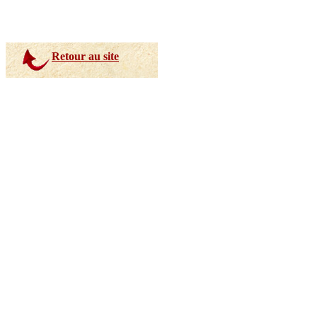
R
etour au site